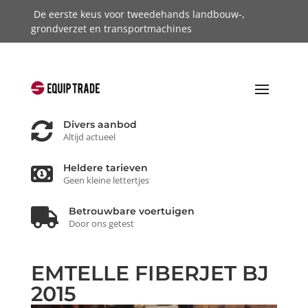
De eerste keus voor tweedehands landbouw-,
grondverzet en transportmachines
Divers aanbod

Altijd actueel
Heldere tarieven

Geen kleine lettertjes
Betrouwbare voertuigen

Door ons getest
EMTELLE FIBERJET BJ
2015