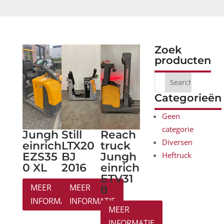
Zoek
producten
Categorieën
Geen
categorie
Jungh
Still
Reach
Diversen
einrich
LTX20
truck
EZS35
BJ
Jungh
Heftruck
0 XL
2016
einrich
ETV31
MEER
MEER
8
INFORMATIE
INFORMATIE
MEER
INFORMATIE